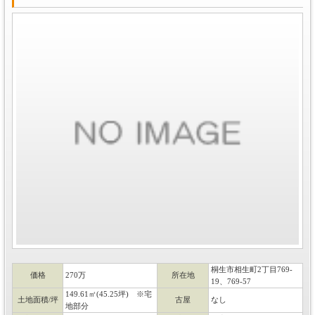
桐生市相生町2丁目769-
価格
270万
所在地
19、769-57
149.61㎡(45.25坪) ※宅
土地面積/坪
古屋
なし
地部分