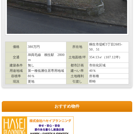
桐生市堤町3丁目2685-
価格
380万円
所在地
50、51
JR両毛線 桐生駅 2800
交通
土地面積/坪
354.13㎡（107.12坪）
ｍ
建築条件
無し
都市計画
市街化区域
用途地域
第一種低層住居専用地域
建ぺい率
40％
容積率
80％
土地権利
所有権
現況
更地
引渡し
即時
おすすめ物件