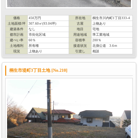
価格
450万円
所在地
桐生市川内町1丁目333-4
土地面積/坪
307.60㎡(93.04坪)
古屋
上物あり
建築条件
なし
地目
宅地
都市計画
市街化区域
用途地域
準工業地域
建ぺい率
60％
容積率
200％
土地権利
所有権
接道状況
北側公道 3.6ｍ
現況
上物あり
引渡し
相談
桐生市堤町3丁目土地 [No.210]