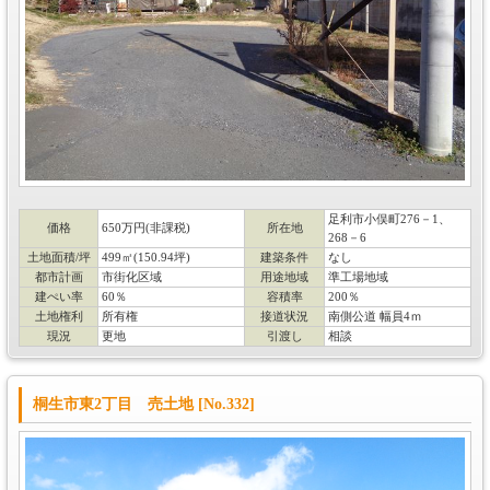
足利市小俣町276－1、
価格
650万円(非課税)
所在地
268－6
土地面積/坪
499㎡(150.94坪)
建築条件
なし
都市計画
市街化区域
用途地域
準工場地域
建ぺい率
60％
容積率
200％
土地権利
所有権
接道状況
南側公道 幅員4ｍ
現況
更地
引渡し
相談
桐生市東2丁目 売土地 [No.332]