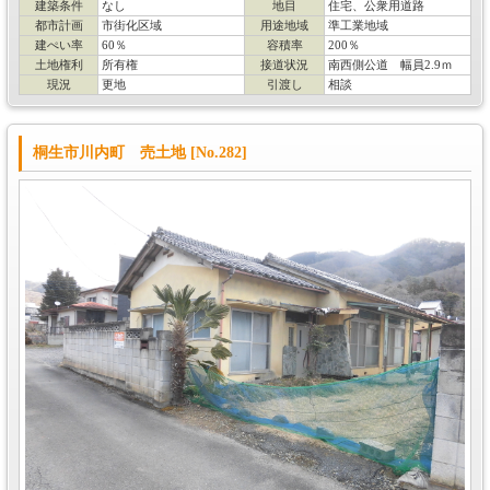
建築条件
なし
地目
住宅、公衆用道路
都市計画
市街化区域
用途地域
準工業地域
建ぺい率
60％
容積率
200％
土地権利
所有権
接道状況
南西側公道 幅員2.9ｍ
現況
更地
引渡し
相談
桐生市川内町 売土地 [No.282]