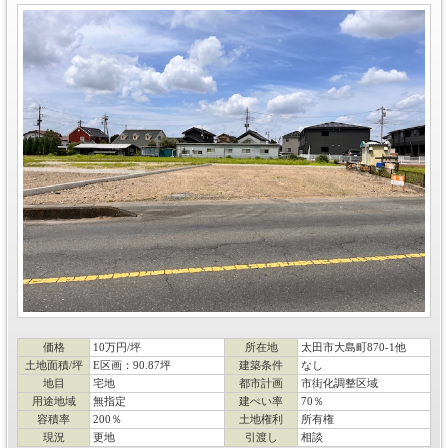
価格
10万円/坪
所在地
太田市大島町870-1他
土地面積/坪
E区画：90.87坪
建築条件
なし
地目
宅地
都市計画
市街化調整区域
用途地域
無指定
建ぺい率
70％
容積率
200％
土地権利
所有権
現況
更地
引渡し
相談