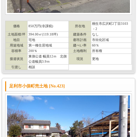
桐生市広沢町2丁目3103
価格
850万円(非課税)
所在地
－2
土地面積/坪
394.00㎡(119.18坪)
建築条件
なし
地目
宅地
都市計画
市街化区域
用途地域
第一種住居地域
建ぺい率
60％
容積率
200％
土地権利
所有権
東側公道 幅員12ｍ 北側
接道状況
現況
更地
公道幅員3.9ｍ
引渡し
相談
足利市小俣町売土地 [No.423]