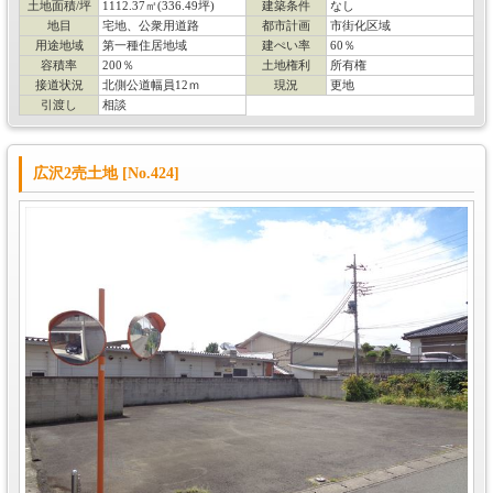
土地面積/坪
1112.37㎡(336.49坪)
建築条件
なし
地目
宅地、公衆用道路
都市計画
市街化区域
用途地域
第一種住居地域
建ぺい率
60％
容積率
200％
土地権利
所有権
接道状況
北側公道幅員12ｍ
現況
更地
引渡し
相談
広沢2売土地 [No.424]