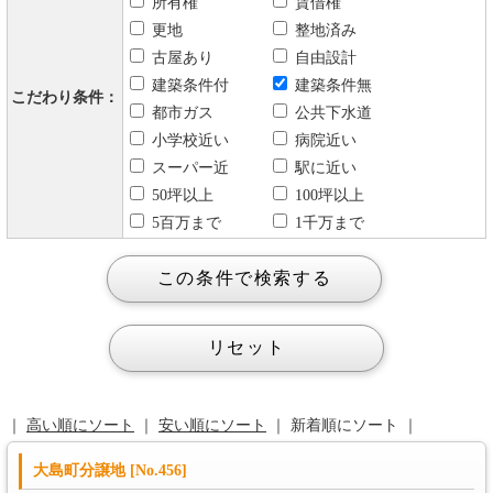
所有権
賃借権
更地
整地済み
古屋あり
自由設計
建築条件付
建築条件無
こだわり条件：
都市ガス
公共下水道
小学校近い
病院近い
スーパー近
駅に近い
50坪以上
100坪以上
5百万まで
1千万まで
｜
高い順にソート
｜
安い順にソート
｜ 新着順にソート ｜
大島町分譲地 [No.456]