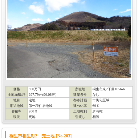
価格
300万円
所在地
桐生市東2丁目1056-6
土地面積/坪
297.79㎡(90.08坪)
建築条件
なし
地目
宅地
都市計画
市街化区域
用途地域
第一種住居地域
建ぺい率
60％
容積率
200％
土地権利
所有権
現況
更地
引渡し
相談
桐生市相生町2 売土地 [No.283]